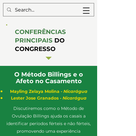
CONFERÊNCIAS
PRINCIPAIS
DO
CONGRESSO
O Método Billings e o
Afeto no Casamento
Mayling Zelaya Molina -
Nicarágua
Lester Jose Granados -
Nicarágua
Discutiremos como o Método de
Ovulação Billings ajuda os casais a
identificar períodos férteis e não férteis,
promovendo uma experiência