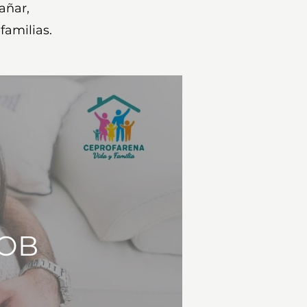
añar,
familias.
MOB