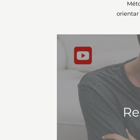
Méto
orientar
Re