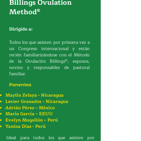
Billings Ovulation
Method®
Dirigido a:
Todos los que asisten por primera vez a
un Congreso internacional y están
recién familiarizándose con el
Método
de la Ovulación Billings®
, esposos,
novios y responsables de pastoral
familiar.
Ponentes
Maylin Zelaya - Nicaragua
Lester Granados - Nicaragua
Adrián Pérez – México
María García – EEUU
Evelyn Mogollón – Perú
Yanina Díaz - Perú
Ideal para todos los que asisten por