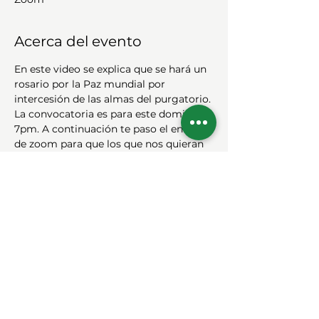
Acerca del evento
En este video se explica que se hará un 
rosario por la Paz mundial por 
intercesión de las almas del purgatorio. 
La convocatoria es para este domingo 
7pm. A continuación te paso el enlace 
de zoom para que los que nos quieran 
acompañar puedan ingresar: 
CEPROFARENA Vida y Familia le está 
invitando a una reunión de Zoom 
programada.
Tema: 
Rosario Internacional por la Paz
Hora: Domingo 2 noviembre 2025 a 
las 07:00 p. m. Lima, Perú
Únase a la reunión de Zoom