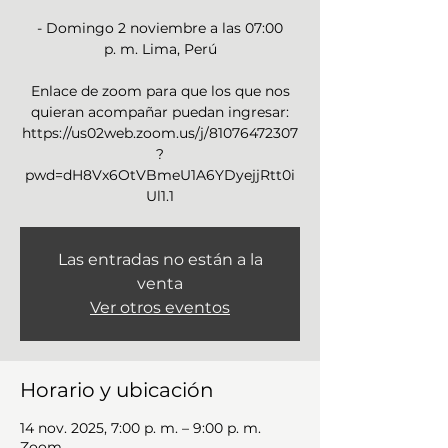
- Domingo 2 noviembre a las 07:00
p. m. Lima, Perú
Enlace de zoom para que los que nos
quieran acompañar puedan ingresar:
https://us02web.zoom.us/j/81076472307
?
pwd=dH8Vx6OtVBmeU1A6YDyejjRtt0i
Las entradas no están a la
venta
Ver otros eventos
Horario y ubicación
14 nov. 2025, 7:00 p. m. – 9:00 p. m.
Zoom