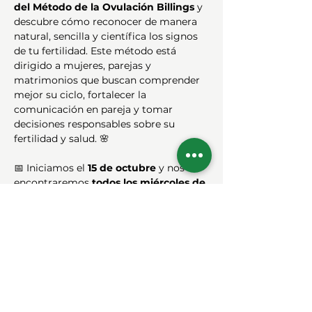
del Método de la Ovulación Billings
 y 
descubre cómo reconocer de manera 
natural, sencilla y científica los signos 
de tu fertilidad. Este método está 
dirigido a mujeres, parejas y 
matrimonios que buscan comprender 
mejor su ciclo, fortalecer la 
comunicación en pareja y tomar 
decisiones responsables sobre su 
fertilidad y salud. 🌸
📅 Iniciamos el 
15 de octubre
 y nos 
encontraremos 
todos los miércoles de 
8:00 p.m. a 10:00 p.m.
 durante 
9 
semanas
. 🌍 Modalidad 100% virtual, 
con acompañamiento de instructores 
acreditados y cupos limitados. ¡No 
pierdas la oportunidad de vivir tu 
fertilidad de forma natural y 
consciente, inscríbete ahora!