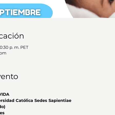
icación
10:30 p. m. PET
oom
vento
VIDA
ersidad Católica Sedes Sapientiae
do)
es