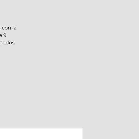
 con la
e 9
(todos