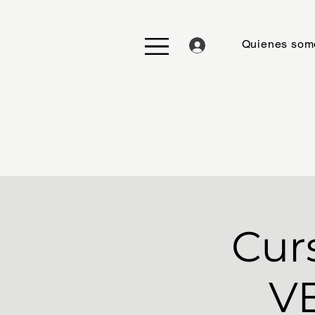
Quienes som
Cur
V